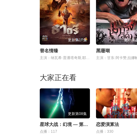
更新第17集
更新第2
替名情臻
黑珊瑚
主演：纳瓦希·普潘塔奇斯,耶娜·萨拉斯,塔拉·提帕,威拉卡尼·坎瓦塔纳固,莎兰娅·君帕缇,普莉玛·邦查伦,维拉甘·瓦塔纳坤,Wiranakarn,Wattanakun
大家正在看
更新第08集
更新第0
星球大战：幻境 — 第九个绝地武士
恋爱演算法
点播：117
点播：330