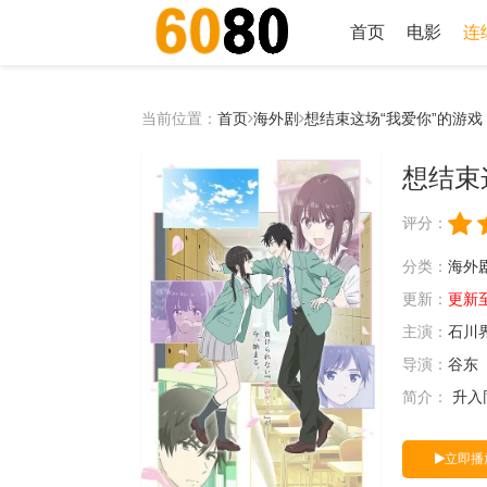
首页
电影
连
当前位置：
首页
海外剧
想结束这场“我爱你”的游戏
想结束
评分：
分类：
海外
更新：
更新至0
主演：
石川
导演：
谷东
简介：
升入
立即播