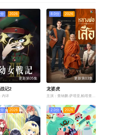
0分
2026
8.0分
2026
更新第05集
更新第03集
战记2
龙婆虎
：内详
主演：查纳鹏·萨塔亚,帕塔查雅·平莎莫,维察亚蓬·亚姆萨德,Tide·Ekkapun·Bunluerit,Thanutsaluk·Hudson,Ndol·Knin
0分
2026
2.0分
2026