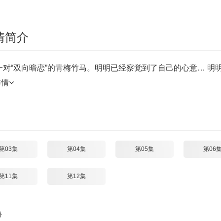
情简介
“双向暗恋”的青梅竹马。明明已经察觉到了自己的心意… 明明
详情
第03集
第04集
第05集
第06
第11集
第12集
份