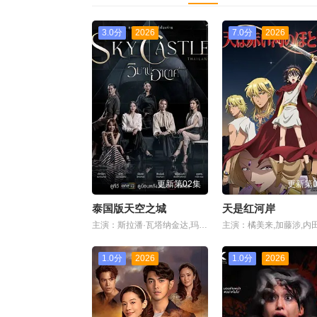
3.0分
2026
7.0分
2026
更新第02集
更新第0
泰国版天空之城
天是红河岸
主演：斯拉潘·瓦塔纳金达,玛娜莎楠·潘叻翁固,布莎甘·丹迪帕纳,拼塔安·阿孔萨妮,凯塞利亚·麦克托什,Sujira·Arunpipat
1.0分
2026
1.0分
2026