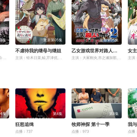
5集
更新第05集
更新第05集
不虐待我的继母与继姐
乙女游戏世界对路人角色很不友好 第二季
主演：甘东·阿卡赞,拉娜帕·翁塔娜特
主演：铃木日菜,鲸,芹泽优,贯井柚佳,麦穗杏菜,根本京里,内山夕实,市道真央
主演：大冢刚央,市之濑加那,菲鲁兹·蓝,石田彰,佐仓绫音,铃村健一,鸟海浩辅,立花慎之介,游佐浩二,桧山修之,竹内顺子,大原沙耶香,雨宫天,小仓唯,宇垣秀成,黑田崇矢
4集
第4集
第8集
狂怒追缉
牧师神探 第十一季
我与
点播：737
点播：973
点播：