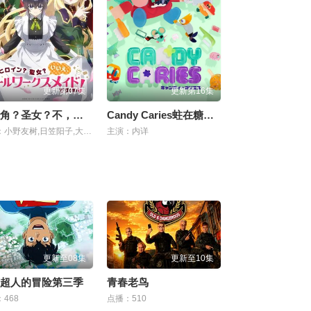
更新第07集
更新第16集
女主角？圣女？不，我是杂役女仆（自豪）
Candy Caries蛀在糖糖里
主演：小野友树,日笠阳子,大久保瑠美,堀江瞬,天崎滉平,仲村宗悟,宫本侑芽
主演：内详
更新至08集
更新至10集
超人的冒险第三季
青春老鸟
468
点播：510