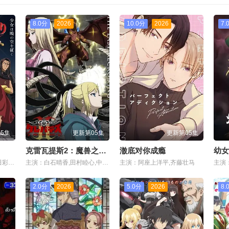
8.0分
2026
10.0分
2026
7.
5集
更新第05集
更新第05集
克雷瓦提斯2：魔兽之王与虚伪的勇者传承
澈底对你成瘾
幼女
主演：橘美来,加藤涉,内田彩,千叶翔也,前野智昭,游佐浩二,大野智敬,青木志贵,川井田夏海,松冈美里,石谷春贵,榎木淳弥,神尾晋一郎,鸟海浩辅,七海弘希
主演：白石晴香,田村睦心,中村悠一,黑田崇矢,潘惠美,杉田智和,会泽纱弥,黑泽朋世,关智一,梅田修一朗,菊池由莉奈,橘龙丸,铃木崚汰,峰田大梦,久野美咲,西山宏太朗,关根明良,佐野史郎
主演：阿座上洋平,齐藤壮马
主演
2.0分
2026
5.0分
2026
8.