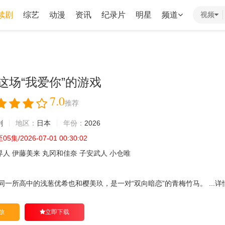
续剧
综艺
动漫
资讯
纪录片
明星
频道
视频
这场“我爱你”的游戏
7.0
推荐
剧
地区：
日本
年份：
2026
5集/2026-07-01 00:30:02
界人
伊藤美来
丸冈和佳奈
子安武人
小仓唯
同一所高中的浅葱优希也和樱美玖，是一对“双向暗恋”的青梅竹马。 ...
详
放
立即下载